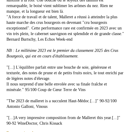
subtilité à la fois. Une bouche où le soyeux des tannins est
CHÂTEAU
de
remarquable, le boisé vient sublimer les arômes du nez. Rien ne
Malleret
manque, et la longueur est bien là.
LA
"A force de travail et de talent, Malleret a réussi à atteindre la plus
PRESSE
VINS
haute marche des crus bourgeois en devenant "cru bourgeois
ROSÉS
exceptionnel". Cette performance rare est confirmée en 2023 avec un
vin très plein, le cabernet sauvignon est splendide et de grande classe."
Rose
Bernard Burtschy, Les Echos Week-end
de
Malleret
NEWSLETTER
NB : Le millésime 2023 est le premier du classement 2025 des Crus
Bourgeois, qui est en cours d'établissement.
NOUS
CONTACTER
"[...] L'équilibre parfait entre une bouche de soie, généreuse et
texturée, des notes de prune et de petits fruits noirs, le tout enrichi par
de légères notes d'élevage.
Il nous surprend d'une belle envolée avec sa finale fraîche et
minérale." 95/100 Coup de Cœur Terre de Vins
"The 2023 de malleret is a succulent Haut-Médoc.[...]" 90-92/100
Antonio Galloni, Vinous
"[...]A very impressive composition from de Malleret this year.[...]"
90-92 WineDoctor, Chris Kissack