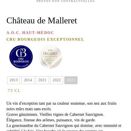
D'OLIVE
Château
PHOTOS NON CONTRACTUELLES
de
Malleret
MIEL
Château de Malleret
DE
Château
FLEURS
Barthez
SAUVAGES
A.O.C. HAUT-MÉDOC
Red
CRU BOURGEOIS EXCEPTIONNEL
MIEL
de
Malleret
DE
RHODODENDRON
VINS
CARTE
BLANCS
CADEAU
Château
de
2013
2014
2021
2022
2023
Malleret
Blanc
75 CL
VISITE
Balzane
Un vin d'exception tant par sa couleur soutenue, son nez aux fruits
de
&
Malleret
noirs mûrs mais sans excès.
DÉGUSTATION
Graves günziennes. Vieilles vignes de Cabernet Sauvignon.
Blanc
Élégance, finesse des arômes, puissance, vin de garde.
ÉVÉNEMENTS
de
La gourmandise du Cabernet Sauvignon qui domine, avec intensité et
AU
Noir