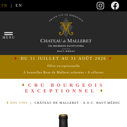
FR
|
EN
×
MENU
DU 31 JUILLET AU 31 AOÛT 2026
Offre exceptionnelle
6 bouteilles Rose de Malleret achetées = 6 offertes
se
connecter
CRU BOURGEOIS
EXCEPTIONNEL
mon
NOS VINS
| CHÂTEAU DE MALLERET - A.O.C. HAUT-MÉDOC
panier
ACCUEIL