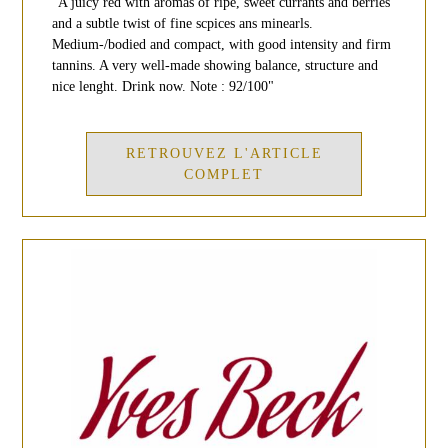
"A juicy red with aromas of ripe, sweet currants and berries
and a subtle twist of fine scpices ans minearls.
Medium-/bodied and compact, with good intensity and firm
tannins. A very well-made showing balance, structure and
nice lenght. Drink now. Note : 92/100"
RETROUVEZ L'ARTICLE
COMPLET