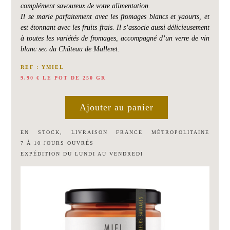
CHÂTEAU
de
complément savoureux de votre alimentation.
Malleret
Il se marie parfaitement avec les fromages blancs et yaourts, et
LA
est étonnant avec les fruits frais. Il s’associe aussi délicieusement
PRESSE
VINS
à toutes les variétés de fromages, accompagné d’un verre de vin
ROSÉS
blanc sec du Château de Malleret.
Rose
REF : YMIEL
de
9.90 € LE POT DE 250 GR
Malleret
NEWSLETTER
NOUS
CONTACTER
EN STOCK, LIVRAISON FRANCE MÉTROPOLITAINE
7 À 10 JOURS OUVRÉS
EXPÉDITION DU LUNDI AU VENDREDI