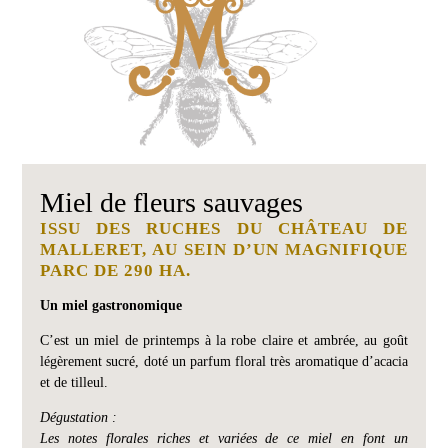
D'OLIVE
Château
de
Malleret
MIEL
DE
Château
FLEURS
Barthez
SAUVAGES
Red
MIEL
de
Malleret
DE
RHODODENDRON
Miel de fleurs sauvages
VINS
CARTE
BLANCS
ISSU DES RUCHES DU CHÂTEAU DE
CADEAU
MALLERET, AU SEIN D’UN MAGNIFIQUE
Château
PARC DE 290 HA.
de
Malleret
Blanc
Un miel gastronomique
VISITE
Balzane
C’est un miel de printemps à la robe claire et ambrée, au goût
de
&
légèrement sucré, doté un parfum floral très aromatique d’acacia
Malleret
DÉGUSTATION
et de tilleul.
Blanc
Dégustation :
ÉVÉNEMENTS
de
AU
Les notes florales riches et variées de ce miel en font un
Noir