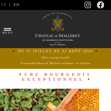
FR
|
EN
×
MENU
DU 31 JUILLET AU 31 AOÛT 2026
Offre exceptionnelle
6 bouteilles Rose de Malleret achetées = 6 offertes
se
connecter
CRU BOURGEOIS
EXCEPTIONNEL
mon
panier
ACCUEIL