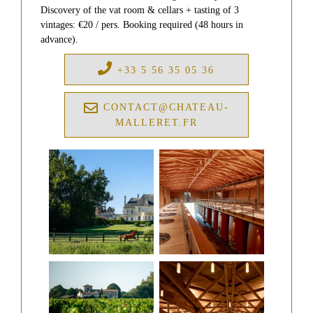
D'OLIVE
Château
Discovery of the vat room & cellars + tasting of 3
de
Malleret
vintages: €20 / pers. Booking required (48 hours in
MIEL
advance).
DE
Château
FLEURS
Barthez
SAUVAGES
+33 5 56 35 05 36
Red
MIEL
de
CONTACT@CHATEAU-
Malleret
DE
RHODODENDRON
MALLERET.FR
VINS
CARTE
BLANCS
CADEAU
Château
de
Malleret
Blanc
VISITE
Balzane
de
&
Malleret
DÉGUSTATION
Blanc
ÉVÉNEMENTS
de
AU
Noir