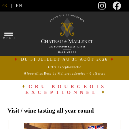
FR
|
EN
×
MENU
DU 31 JUILLET AU 31 AOÛT 2026
Offre exceptionnelle
6 bouteilles Rose de Malleret achetées = 6 offertes
se
connecter
CRU BOURGEOIS
EXCEPTIONNEL
mon
panier
Visit / wine tasting all year round
ACCUEIL