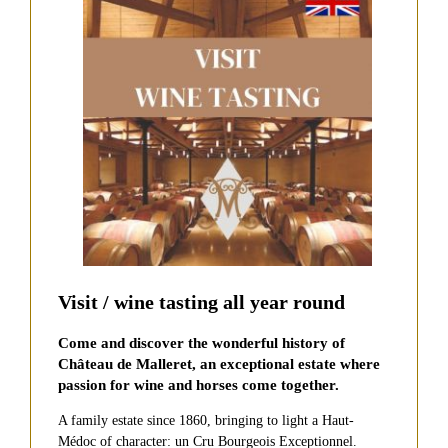
LES
VINS
DE
LA
PROPRIÉTÉ
NOS
VINS
GRANDS
VINS
FORMATS
ROUGES
Château
CRU
de
BOURGEOIS
Malleret
EXCEPTIONNEL
Visit / wine tasting all year round
Le
Baron
Come and discover the wonderful history of
de
Château de Malleret, an exceptional estate where
Malleret
passion for wine and horses come together.
COFFRETS
Le
Margaux
A family estate since 1860, bringing to light a Haut-
HUILE
du
Médoc of character: un Cru Bourgeois Exceptionnel.