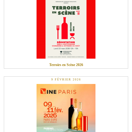
CHÂTEAU
de
Malleret
LA
PRESSE
VINS
ROSÉS
Rose
de
Malleret
NEWSLETTER
NOUS
Terroirs en Scène 2026
CONTACTER
9 FÉVRIER 2026