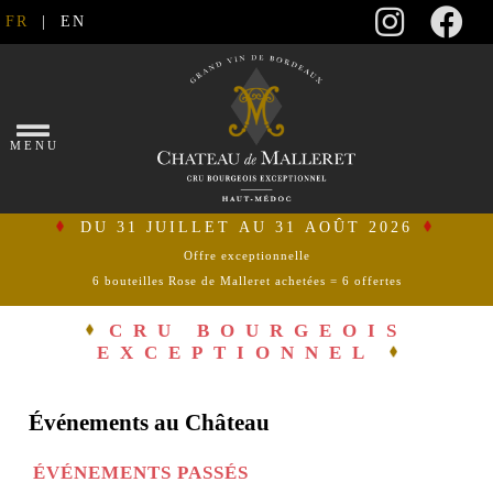
FR
|
EN
×
MENU
DU 31 JUILLET AU 31 AOÛT 2026
Offre exceptionnelle
6 bouteilles Rose de Malleret achetées = 6 offertes
se
connecter
CRU BOURGEOIS
EXCEPTIONNEL
mon
panier
Événements au Château
ACCUEIL
ÉVÉNEMENTS PASSÉS