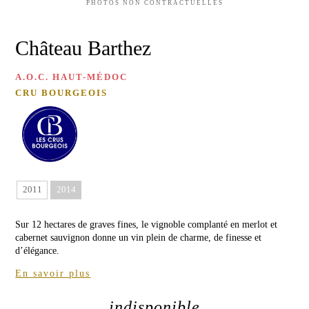
D'OLIVE
Château
PHOTOS NON CONTRACTUELLES
de
Malleret
MIEL
Château Barthez
DE
Château
FLEURS
Barthez
SAUVAGES
A.O.C. HAUT-MÉDOC
Red
CRU BOURGEOIS
MIEL
de
Malleret
DE
RHODODENDRON
VINS
CARTE
BLANCS
CADEAU
Château
de
2011
2014
Malleret
Blanc
Sur 12 hectares de graves fines, le vignoble complanté en merlot et
VISITE
Balzane
cabernet sauvignon donne un vin plein de charme, de finesse et
de
&
d’élégance.
Malleret
DÉGUSTATION
En savoir plus
Blanc
ÉVÉNEMENTS
de
AU
indisponible
Noir