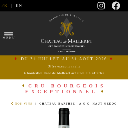
FR
|
EN
×
MENU
DU 31 JUILLET AU 31 AOÛT 2026
Offre exceptionnelle
6 bouteilles Rose de Malleret achetées = 6 offertes
se
connecter
CRU BOURGEOIS
EXCEPTIONNEL
mon
NOS VINS
| CHÂTEAU BARTHEZ - A.O.C. HAUT-MÉDOC
panier
ACCUEIL