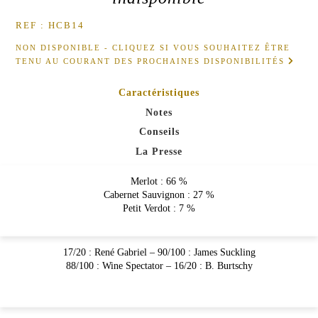
CHÂTEAU
de
Malleret
REF : HCB14
LA
PRESSE
NON DISPONIBLE - CLIQUEZ SI VOUS SOUHAITEZ ÊTRE
VINS
TENU AU COURANT DES PROCHAINES DISPONIBILITÉS
ROSÉS
Rose
Caractéristiques
de
Malleret
Notes
NEWSLETTER
Conseils
NOUS
La Presse
CONTACTER
Merlot : 66 %
Cabernet Sauvignon : 27 %
Petit Verdot : 7 %
17/20 : René Gabriel – 90/100 : James Suckling
88/100 : Wine Spectator – 16/20 : B. Burtschy