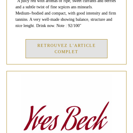
"A juicy red with aromas of ripe, sweet currants and berries
and a subtle twist of fine scpices ans minearls.
Medium-/bodied and compact, with good intensity and firm
tannins. A very well-made showing balance, structure and
nice lenght. Drink now. Note : 92/100"
RETROUVEZ L'ARTICLE
COMPLET