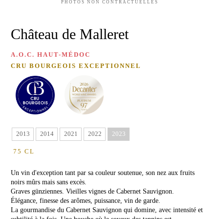
D'OLIVE
Château
PHOTOS NON CONTRACTUELLES
de
Malleret
MIEL
Château de Malleret
DE
Château
FLEURS
Barthez
SAUVAGES
A.O.C. HAUT-MÉDOC
Red
CRU BOURGEOIS EXCEPTIONNEL
MIEL
de
Malleret
DE
RHODODENDRON
VINS
CARTE
BLANCS
CADEAU
Château
de
2013
2014
2021
2022
2023
Malleret
Blanc
75 CL
VISITE
Balzane
Un vin d'exception tant par sa couleur soutenue, son nez aux fruits
de
&
Malleret
noirs mûrs mais sans excès.
DÉGUSTATION
Graves günziennes. Vieilles vignes de Cabernet Sauvignon.
Blanc
Élégance, finesse des arômes, puissance, vin de garde.
ÉVÉNEMENTS
de
La gourmandise du Cabernet Sauvignon qui domine, avec intensité et
AU
Noir