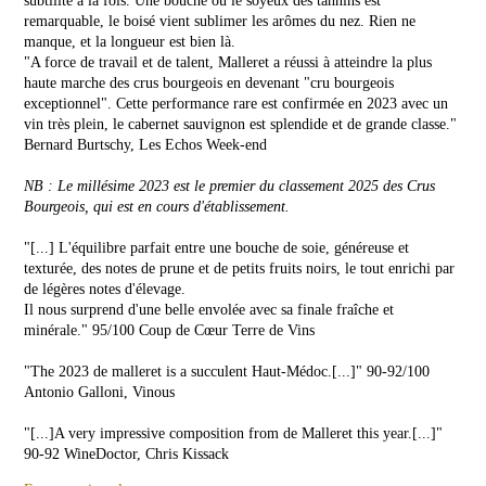
subtilité à la fois. Une bouche où le soyeux des tannins est
CHÂTEAU
de
remarquable, le boisé vient sublimer les arômes du nez. Rien ne
Malleret
manque, et la longueur est bien là.
LA
"A force de travail et de talent, Malleret a réussi à atteindre la plus
PRESSE
VINS
haute marche des crus bourgeois en devenant "cru bourgeois
ROSÉS
exceptionnel". Cette performance rare est confirmée en 2023 avec un
vin très plein, le cabernet sauvignon est splendide et de grande classe."
Rose
Bernard Burtschy, Les Echos Week-end
de
Malleret
NEWSLETTER
NB : Le millésime 2023 est le premier du classement 2025 des Crus
Bourgeois, qui est en cours d'établissement.
NOUS
CONTACTER
"[...] L'équilibre parfait entre une bouche de soie, généreuse et
texturée, des notes de prune et de petits fruits noirs, le tout enrichi par
de légères notes d'élevage.
Il nous surprend d'une belle envolée avec sa finale fraîche et
minérale." 95/100 Coup de Cœur Terre de Vins
"The 2023 de malleret is a succulent Haut-Médoc.[...]" 90-92/100
Antonio Galloni, Vinous
"[...]A very impressive composition from de Malleret this year.[...]"
90-92 WineDoctor, Chris Kissack