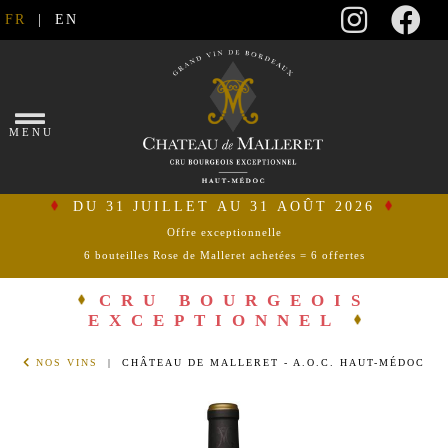
FR
|
EN
×
MENU
DU 31 JUILLET AU 31 AOÛT 2026
Offre exceptionnelle
6 bouteilles Rose de Malleret achetées = 6 offertes
se
connecter
CRU BOURGEOIS
EXCEPTIONNEL
mon
NOS VINS
| CHÂTEAU DE MALLERET - A.O.C. HAUT-MÉDOC
panier
ACCUEIL