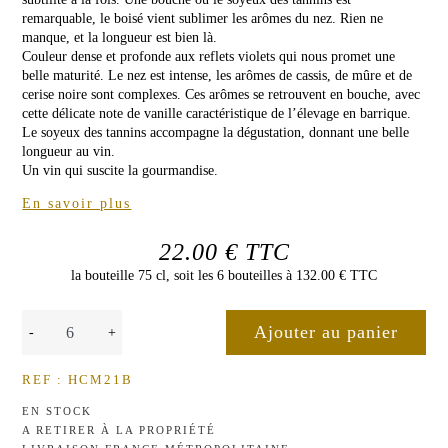
CHÂTEAU
de
remarquable, le boisé vient sublimer les arômes du nez. Rien ne
Malleret
manque, et la longueur est bien là.
LA
Couleur dense et profonde aux reflets violets qui nous promet une
PRESSE
VINS
belle maturité. Le nez est intense, les arômes de cassis, de mûre et de
ROSÉS
cerise noire sont complexes. Ces arômes se retrouvent en bouche, avec
cette délicate note de vanille caractéristique de l’élevage en barrique.
Rose
Le soyeux des tannins accompagne la dégustation, donnant une belle
de
longueur au vin.
Malleret
NEWSLETTER
Un vin qui suscite la gourmandise.
En savoir plus
NOUS
CONTACTER
22.00 € TTC
la bouteille 75 cl, soit les 6 bouteilles à 132.00 € TTC
-
+
REF : HCM21B
EN STOCK
A RETIRER À LA PROPRIÉTÉ