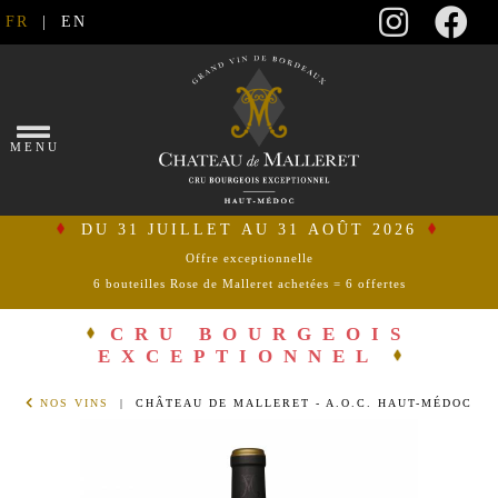
FR
|
EN
×
MENU
DU 31 JUILLET AU 31 AOÛT 2026
Offre exceptionnelle
6 bouteilles Rose de Malleret achetées = 6 offertes
se
connecter
CRU BOURGEOIS
EXCEPTIONNEL
mon
NOS VINS
| CHÂTEAU DE MALLERET - A.O.C. HAUT-MÉDOC
panier
ACCUEIL