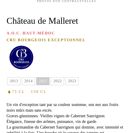
D'OLIVE
Château
PHOTOS NON CONTRACTUELLES
de
Malleret
MIEL
Château de Malleret
DE
Château
FLEURS
Barthez
SAUVAGES
A.O.C. HAUT-MÉDOC
Red
CRU BOURGEOIS EXCEPTIONNEL
MIEL
de
Malleret
DE
RHODODENDRON
VINS
CARTE
BLANCS
CADEAU
Château
de
2013
2014
2021
2022
2023
Malleret
Blanc
75 CL
150 CL
VISITE
Balzane
Un vin d'exception tant par sa couleur soutenue, son nez aux fruits
de
&
Malleret
noirs mûrs mais sans excès.
DÉGUSTATION
Graves günziennes. Vieilles vignes de Cabernet Sauvignon.
Blanc
Élégance, finesse des arômes, puissance, vin de garde.
ÉVÉNEMENTS
de
La gourmandise du Cabernet Sauvignon qui domine, avec intensité et
AU
Noir
subtilité à la fois. Une bouche où le soyeux des tannins est