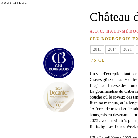
. HAUT-MÉDOC
Château d
A.O.C. HAUT-MÉDO
CRU BOURGEOIS E
2013
2014
2021
75 CL
Un vin d'exception tant par
Graves günziennes. Vieille
Élégance, finesse des arôme
La gourmandise du Cabernet 
bouche où le soyeux des tan
Rien ne manque, et la longu
"A force de travail et de ta
bourgeois en devenant "cru
2023 avec un vin très plein
Burtschy, Les Echos Week-