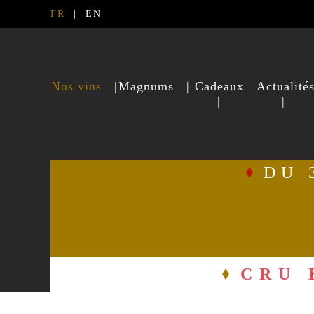
FR
|
EN
Nos vins
|
Magnums
|
Cadeaux
Actualité
|
|
DU 
CRU 