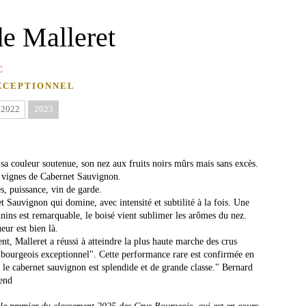
e Malleret
C
XCEPTIONNEL
2022
2023
 sa couleur soutenue, son nez aux fruits noirs mûrs mais sans excès.
s vignes de Cabernet Sauvignon.
s, puissance, vin de garde.
Sauvignon qui domine, avec intensité et subtilité à la fois. Une
nins est remarquable, le boisé vient sublimer les arômes du nez.
eur est bien là.
lent, Malleret a réussi à atteindre la plus haute marche des crus
 bourgeois exceptionnel". Cette performance rare est confirmée en
, le cabernet sauvignon est splendide et de grande classe." Bernard
end