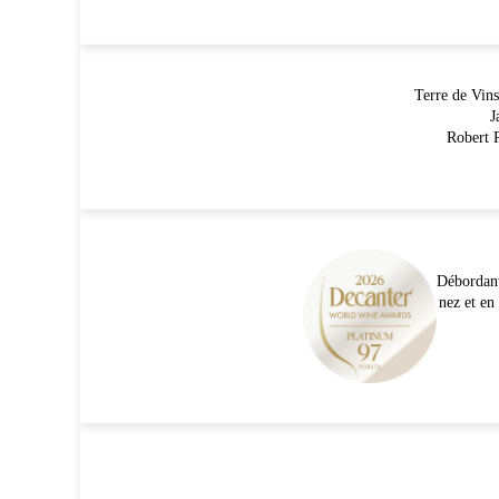
Terre de Vin
J
Robert 
Débordant 
nez et en