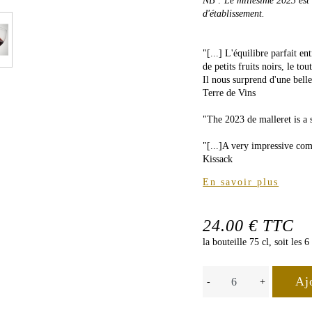
NB : Le millésime 2023 est 
d'établissement.
"[...] L'équilibre parfait e
de petits fruits noirs, le to
Il nous surprend d'une bell
Terre de Vins
"The 2023 de malleret is a
"[...]A very impressive com
Kissack
En savoir plus
24.00 € TTC
la bouteille 75 cl, soit les
-
+