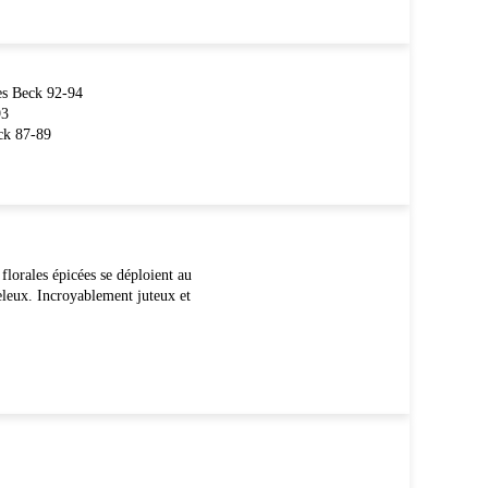
es Beck 92-94
93
ck 87-89
 florales épicées se déploient au
veleux. Incroyablement juteux et