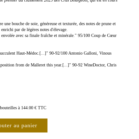
le premier du classement 2025 des Crus Bourgeois, qui est en cours
ntre une bouche de soie, généreuse et texturée, des notes de prune et
ut enrichi par de légères notes d'élevage.
e envolée avec sa finale fraîche et minérale." 95/100 Coup de Cœur
 succulent Haut-Médoc.[...]" 90-92/100 Antonio Galloni, Vinous
position from de Malleret this year.[...]" 90-92 WineDoctor, Chris
 6 bouteilles à 144.00 € TTC