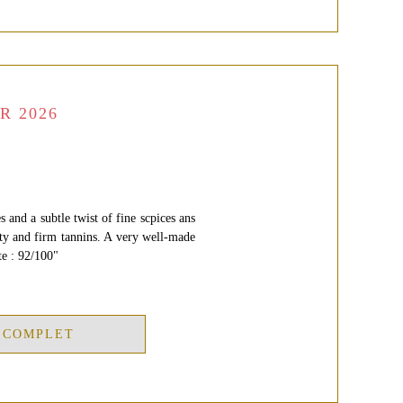
R 2026
 and a subtle twist of fine scpices ans
ty and firm tannins. A very well-made
te : 92/100"
 COMPLET