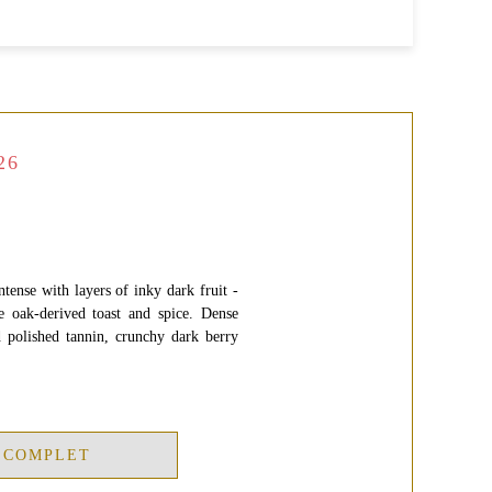
26
tense with layers of inky dark fruit -
ne oak-derived toast and spice. Dense
d polished tannin, crunchy dark berry
 COMPLET