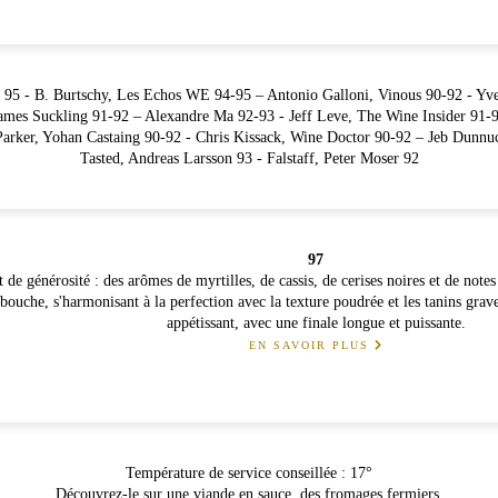
s 95 - B. Burtschy, Les Echos WE 94-95 – Antonio Galloni, Vinous 90-92 - Yv
ames Suckling 91-92 – Alexandre Ma 92-93 - Jeff Leve, The Wine Insider 91-
Parker, Yohan Castaing 90-92 - Chris Kissack, Wine Doctor 90-92 – Jeb Dunnu
Tasted, Andreas Larsson 93 - Falstaff, Peter Moser 92
97
de générosité : des arômes de myrtilles, de cassis, de cerises noires et de notes
 bouche, s'harmonisant à la perfection avec la texture poudrée et les tanins gra
appétissant, avec une finale longue et puissante.
EN SAVOIR PLUS
Température de service conseillée : 17°
Découvrez-le sur une viande en sauce, des fromages fermiers.