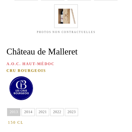
D'OLIVE
Château
de
Malleret
MIEL
DE
Château
FLEURS
Barthez
SAUVAGES
PHOTOS NON CONTRACTUELLES
Red
MIEL
de
Malleret
DE
Château de Malleret
RHODODENDRON
VINS
A.O.C. HAUT-MÉDOC
CARTE
BLANCS
CADEAU
CRU BOURGEOIS
Château
de
Malleret
Blanc
VISITE
Balzane
de
&
Malleret
DÉGUSTATION
2013
2014
2021
2022
2023
Blanc
150 CL
ÉVÉNEMENTS
de
AU
Noir