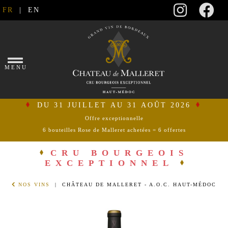
FR
|
EN
×
MENU
DU 31 JUILLET AU 31 AOÛT 2026
Offre exceptionnelle
6 bouteilles Rose de Malleret achetées = 6 offertes
se
connecter
CRU BOURGEOIS
EXCEPTIONNEL
mon
NOS VINS
| CHÂTEAU DE MALLERET - A.O.C. HAUT-MÉDOC
panier
ACCUEIL