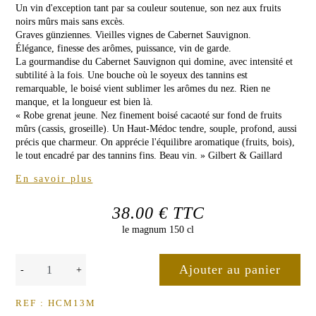
CHÂTEAU
de
Un vin d'exception tant par sa couleur soutenue, son nez aux fruits
Malleret
noirs mûrs mais sans excès.
LA
Graves günziennes. Vieilles vignes de Cabernet Sauvignon.
PRESSE
Élégance, finesse des arômes, puissance, vin de garde.
VINS
La gourmandise du Cabernet Sauvignon qui domine, avec intensité et
ROSÉS
subtilité à la fois. Une bouche où le soyeux des tannins est
Rose
remarquable, le boisé vient sublimer les arômes du nez. Rien ne
de
manque, et la longueur est bien là.
Malleret
« Robe grenat jeune. Nez finement boisé cacaoté sur fond de fruits
NEWSLETTER
mûrs (cassis, groseille). Un Haut-Médoc tendre, souple, profond, aussi
précis que charmeur. On apprécie l'équilibre aromatique (fruits, bois),
NOUS
le tout encadré par des tannins fins. Beau vin. » Gilbert & Gaillard
CONTACTER
En savoir plus
38.00 € TTC
le magnum 150 cl
-
+
REF : HCM13M