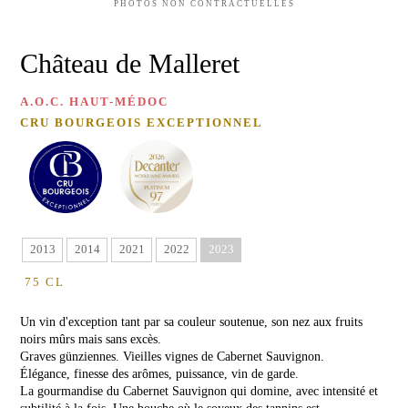
D'OLIVE
Château
PHOTOS NON CONTRACTUELLES
de
Malleret
MIEL
Château de Malleret
DE
Château
FLEURS
Barthez
SAUVAGES
A.O.C. HAUT-MÉDOC
Red
CRU BOURGEOIS EXCEPTIONNEL
MIEL
de
Malleret
DE
RHODODENDRON
VINS
CARTE
BLANCS
CADEAU
Château
de
2013
2014
2021
2022
2023
Malleret
Blanc
75 CL
VISITE
Balzane
Un vin d'exception tant par sa couleur soutenue, son nez aux fruits
de
&
Malleret
noirs mûrs mais sans excès.
DÉGUSTATION
Graves günziennes. Vieilles vignes de Cabernet Sauvignon.
Blanc
Élégance, finesse des arômes, puissance, vin de garde.
ÉVÉNEMENTS
de
La gourmandise du Cabernet Sauvignon qui domine, avec intensité et
AU
Noir