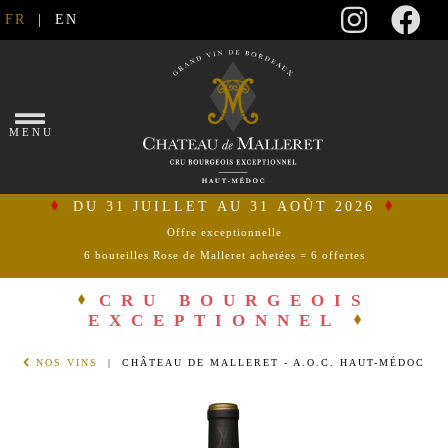
FR
|
EN
×
MENU
DU 31 JUILLET AU 31 AOÛT 2026
Offre exceptionnelle
6 bouteilles Rose de Malleret achetées = 6 offertes
se
connecter
CRU BOURGEOIS
EXCEPTIONNEL
mon
NOS VINS
| CHÂTEAU DE MALLERET - A.O.C. HAUT-MÉDOC
panier
ACCUEIL