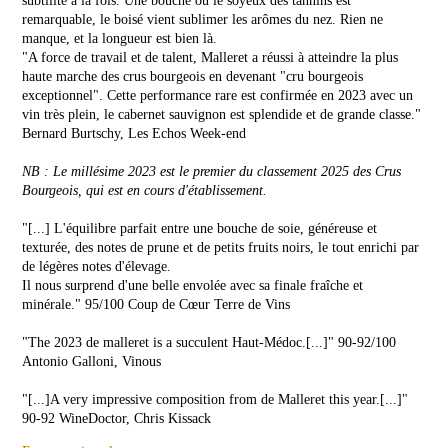
subtilité à la fois. Une bouche où le soyeux des tannins est
CHÂTEAU
de
remarquable, le boisé vient sublimer les arômes du nez. Rien ne
Malleret
manque, et la longueur est bien là.
LA
"A force de travail et de talent, Malleret a réussi à atteindre la plus
PRESSE
VINS
haute marche des crus bourgeois en devenant "cru bourgeois
ROSÉS
exceptionnel". Cette performance rare est confirmée en 2023 avec un
vin très plein, le cabernet sauvignon est splendide et de grande classe."
Rose
Bernard Burtschy, Les Echos Week-end
de
Malleret
NEWSLETTER
NB : Le millésime 2023 est le premier du classement 2025 des Crus
Bourgeois, qui est en cours d'établissement.
NOUS
CONTACTER
"[...] L'équilibre parfait entre une bouche de soie, généreuse et
texturée, des notes de prune et de petits fruits noirs, le tout enrichi par
de légères notes d'élevage.
Il nous surprend d'une belle envolée avec sa finale fraîche et
minérale." 95/100 Coup de Cœur Terre de Vins
"The 2023 de malleret is a succulent Haut-Médoc.[...]" 90-92/100
Antonio Galloni, Vinous
"[...]A very impressive composition from de Malleret this year.[...]"
90-92 WineDoctor, Chris Kissack