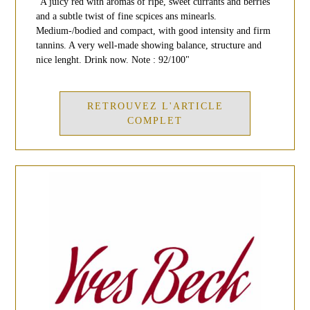
"A juicy red with aromas of ripe, sweet currants and berries
and a subtle twist of fine scpices ans minearls.
Medium-/bodied and compact, with good intensity and firm
tannins. A very well-made showing balance, structure and
nice lenght. Drink now. Note : 92/100"
RETROUVEZ L'ARTICLE
COMPLET