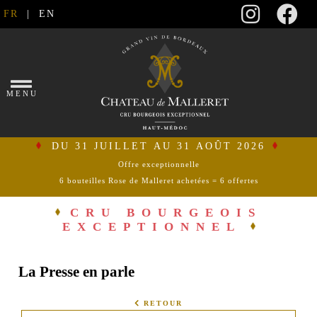
FR
|
EN
×
MENU
DU 31 JUILLET AU 31 AOÛT 2026
Offre exceptionnelle
6 bouteilles Rose de Malleret achetées = 6 offertes
se
connecter
CRU BOURGEOIS
EXCEPTIONNEL
mon
panier
La Presse en parle
ACCUEIL
RETOUR