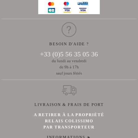
CHÂTEAU
de
Malleret
LA
PRESSE
VINS
ROSÉS
Rose
de
BESOIN D'AIDE ?
Malleret
NEWSLETTER
+33 (0)5 56 35 05 36
du lundi au vendredi
NOUS
de 9h à 17h
CONTACTER
sauf jours fériés
LIVRAISON & FRAIS DE PORT
A RETIRER À LA PROPRIÉTÉ
RELAIS COLISSIMO
PAR TRANSPORTEUR
INFORMATIONS ►