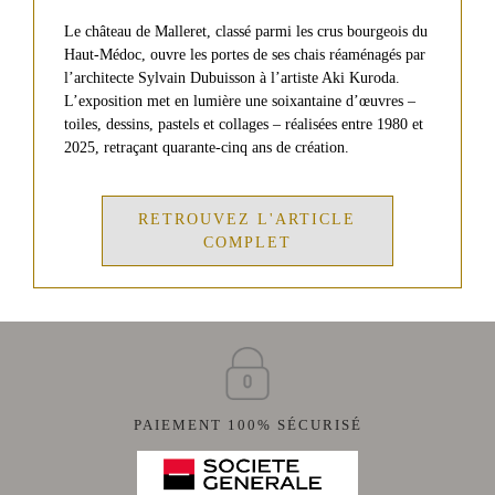
D'OLIVE
Château
de
Le château de Malleret, classé parmi les crus bourgeois du
Malleret
MIEL
Haut-Médoc, ouvre les portes de ses chais réaménagés par
DE
l’architecte Sylvain Dubuisson à l’artiste Aki Kuroda.
Château
FLEURS
Barthez
L’exposition met en lumière une soixantaine d’œuvres –
SAUVAGES
toiles, dessins, pastels et collages – réalisées entre 1980 et
Red
2025, retraçant quarante-cinq ans de création.
MIEL
de
Malleret
DE
RHODODENDRON
RETROUVEZ L'ARTICLE
VINS
CARTE
COMPLET
BLANCS
CADEAU
Château
de
Malleret
Blanc
VISITE
Balzane
de
&
Malleret
DÉGUSTATION
PAIEMENT 100% SÉCURISÉ
Blanc
ÉVÉNEMENTS
de
AU
Noir