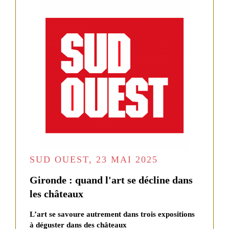
LES
VINS
DE
LA
PROPRIÉTÉ
NOS
VINS
GRANDS
VINS
FORMATS
ROUGES
Château
CRU
de
BOURGEOIS
Malleret
EXCEPTIONNEL
SUD OUEST, 23 MAI 2025
Le
Baron
de
Gironde : quand l'art se décline dans
Malleret
les châteaux
COFFRETS
Le
Margaux
L’art se savoure autrement dans trois expositions
HUILE
du
à déguster dans des châteaux