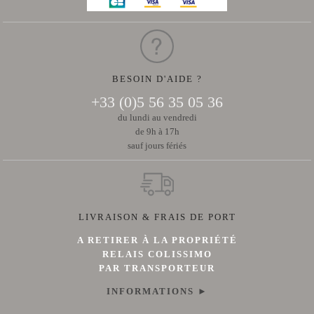
CHÂTEAU
de
Malleret
LA
PRESSE
VINS
ROSÉS
BESOIN D'AIDE ?
Rose
de
+33 (0)5 56 35 05 36
Malleret
NEWSLETTER
du lundi au vendredi
de 9h à 17h
sauf jours fériés
NOUS
CONTACTER
LIVRAISON & FRAIS DE PORT
A RETIRER À LA PROPRIÉTÉ
RELAIS COLISSIMO
PAR TRANSPORTEUR
INFORMATIONS ►