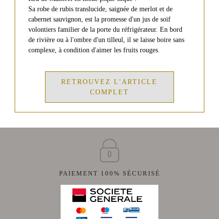
D'OLIVE
Château
de
Sa robe de rubis translucide, saignée de merlot et de
Malleret
cabernet sauvignon, est la promesse d'un jus de soif
MIEL
volontiers familier de la porte du réfrigérateur. En bord
DE
Château
FLEURS
de rivière ou à l'ombre d'un tilleul, il se laisse boire sans
Barthez
SAUVAGES
complexe, à condition d'aimer les fruits rouges.
Red
MIEL
de
Malleret
DE
RETROUVEZ L'ARTICLE
RHODODENDRON
COMPLET
VINS
CARTE
BLANCS
CADEAU
Château
de
Malleret
Blanc
VISITE
Balzane
PAIEMENT 100% SÉCURISÉ
de
&
Malleret
DÉGUSTATION
Blanc
ÉVÉNEMENTS
de
AU
Noir