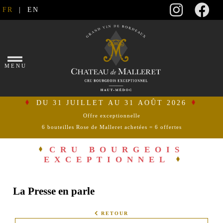
FR
|
EN
×
MENU
DU 31 JUILLET AU 31 AOÛT 2026
Offre exceptionnelle
6 bouteilles Rose de Malleret achetées = 6 offertes
se
connecter
CRU BOURGEOIS
EXCEPTIONNEL
mon
panier
La Presse en parle
ACCUEIL
RETOUR