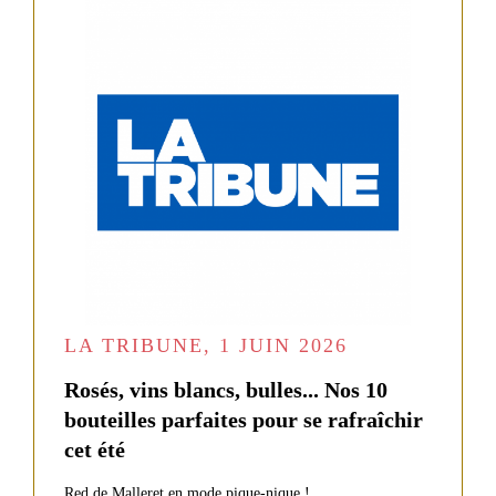
LES
VINS
DE
LA
PROPRIÉTÉ
NOS
VINS
GRANDS
VINS
FORMATS
ROUGES
Château
CRU
de
BOURGEOIS
Malleret
EXCEPTIONNEL
LA TRIBUNE, 1 JUIN 2026
Le
Baron
de
Rosés, vins blancs, bulles... Nos 10
Malleret
bouteilles parfaites pour se rafraîchir
COFFRETS
Le
cet été
Margaux
HUILE
du
Red de Malleret en mode pique-nique !