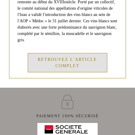
D'OLIVE
Château
remonte au début du XVIIIesiècle. Porté par un collectif,
de
le comité national des appellations d'origine viticoles de
Malleret
MIEL
l'Inao a validé l'introduction des vins blancs au sein de
DE
l'AOP « Médoc » le 31 juillet dernier. Ces vins blancs sont
Château
FLEURS
Barthez
élaborés avec une forte prédominance du sauvignon blanc,
SAUVAGES
complété par le sémillon, la muscadelle et le sauvignon
Red
gris.
MIEL
de
Malleret
DE
RHODODENDRON
RETROUVEZ L'ARTICLE
VINS
COMPLET
CARTE
BLANCS
CADEAU
Château
de
Malleret
Blanc
VISITE
Balzane
de
&
Malleret
DÉGUSTATION
PAIEMENT 100% SÉCURISÉ
Blanc
ÉVÉNEMENTS
de
AU
Noir