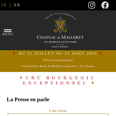
FR
|
EN
×
MENU
DU 31 JUILLET AU 31 AOÛT 2026
Offre exceptionnelle
6 bouteilles Rose de Malleret achetées = 6 offertes
se
connecter
CRU BOURGEOIS
EXCEPTIONNEL
mon
panier
La Presse en parle
ACCUEIL
RETOUR