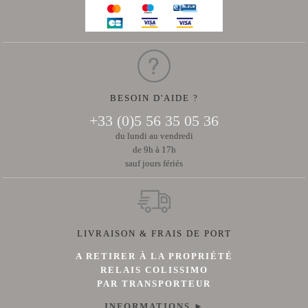
CHÂTEAU
de
Malleret
LA
PRESSE
VINS
ROSÉS
Rose
de
BESOIN D'AIDE ?
Malleret
NEWSLETTER
+33 (0)5 56 35 05 36
du lundi au vendredi
NOUS
de 9h à 17h
CONTACTER
sauf jours fériés
LIVRAISON & FRAIS DE PORT
A RETIRER À LA PROPRIÉTÉ
RELAIS COLISSIMO
PAR TRANSPORTEUR
INFORMATIONS ►