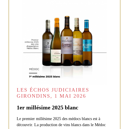
LES
VINS
DE
LA
PROPRIÉTÉ
NOS
VINS
GRANDS
VINS
FORMATS
ROUGES
Château
CRU
de
BOURGEOIS
Malleret
EXCEPTIONNEL
LES ÉCHOS JUDICIAIRES
Le
GIRONDINS, 1 MAI 2026
Baron
de
Malleret
1er millésime 2025 blanc
COFFRETS
Le
Le premier millésime 2025 des médocs blancs est à
Margaux
HUILE
du
découvrir. La production de vins blancs dans le Médoc